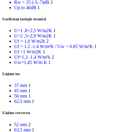
Rw = 35 (-3,-7)dB
2
Up to 46dB
1
Coeficient izolație termică
U=1 ,8÷2,5 W/m2K
1
U=2 ,3÷2,9 W/m2K
1
Uf = 1,0 W/m2k
2
Uf = 1.2 -1.4 W/m²K / Uw = 0.85 W/m²K
1
Uf =1 W/m2K
1
Uf=1,3 -1,4 W/m²k
2
Uw=1,45 W/m K
1
Lățime toc
37 mm
1
45 mm
1
56 mm
1
62,5 mm
1
Lățime cercevea
52 mm
2
63,5 mm
1