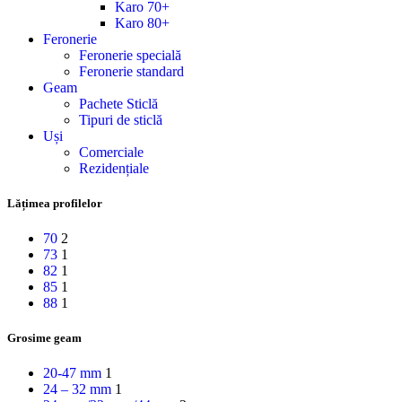
Karo 70+
Karo 80+
Feronerie
Feronerie specială
Feronerie standard
Geam
Pachete Sticlă
Tipuri de sticlă
Uși
Comerciale
Rezidențiale
Lățimea profilelor
70
2
73
1
82
1
85
1
88
1
Grosime geam
20-47 mm
1
24 – 32 mm
1