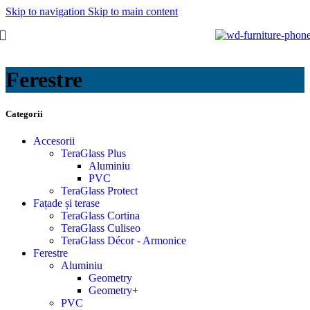
Skip to navigation
Skip to main content
Ferestre
Categorii
Accesorii
TeraGlass Plus
Aluminiu
PVC
TeraGlass Protect
Fațade și terase
TeraGlass Cortina
TeraGlass Culiseo
TeraGlass Décor - Armonice
Ferestre
Aluminiu
Geometry
Geometry+
PVC