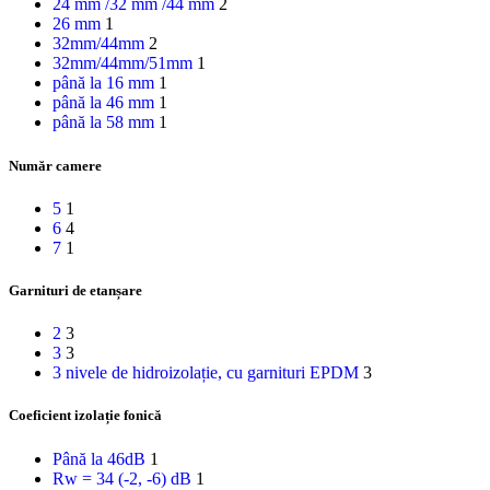
24 mm /32 mm /44 mm
2
26 mm
1
32mm/44mm
2
32mm/44mm/51mm
1
până la 16 mm
1
până la 46 mm
1
până la 58 mm
1
Număr camere
5
1
6
4
7
1
Garnituri de etanșare
2
3
3
3
3 nivele de hidroizolație, cu garnituri EPDM
3
Coeficient izolație fonică
Până la 46dB
1
Rw = 34 (-2, -6) dB
1