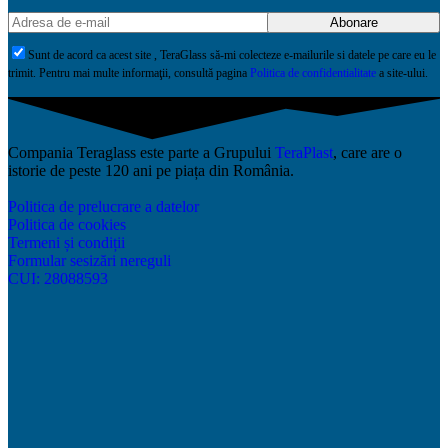
Sunt de acord ca acest site , TeraGlass să-mi colecteze e-mailurile si datele pe care eu le
trimit. Pentru mai multe informaţii, consultă pagina
Politica de confidentialitate
a site-ului.
Compania Teraglass este parte a Grupului
TeraPlast
, care are o
istorie de peste 120 ani pe piața din România.
Politica de prelucrare a datelor
Politica de cookies
Termeni și condiții
Formular sesizări nereguli
CUI: 28088593