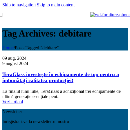
Skip to navigation
Skip to main content
Tag Archives: debitare
Home
/
Posts Tagged "debitare"
09 aug. 2024
9 august 2024
TeraGlass investește în echipamente de top pentru a
îmbunătăți calitatea producției!
La finalul lunii iulie, TeraGlass a achiziționat trei echipamente de
ultimă generație esențiale pent...
Vezi articol
Newsletter
Inregistrati-va la newsletter-ul nostru