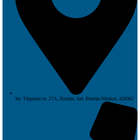
Str. Tărpiului nr. 27A, Bistrița, Jud. Bistrița-Năsăud, 420062