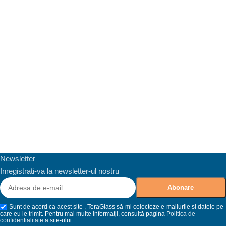
Newsletter
Inregistrati-va la newsletter-ul nostru
Sunt de acord ca acest site , TeraGlass să-mi colecteze e-mailurile si datele pe
care eu le trimit. Pentru mai multe informaţii, consultă pagina
Politica de
confidentialitate
a site-ului.