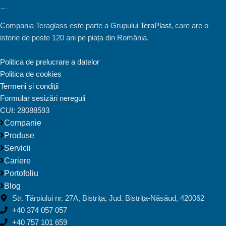
Compania Teraglass este parte a Grupului
TeraPlast
, care are o
istorie de peste 120 ani pe piața din România.
Politica de prelucrare a datelor
Politica de cookies
Termeni și condiții
Formular sesizări nereguli
CUI: 28088593
Companie
Produse
Servicii
Cariere
Portofoliu
Blog
Str. Tărpiului nr. 27A, Bistrița, Jud. Bistrița-Năsăud, 420062
+40 374 057 057
+40 757 101 659